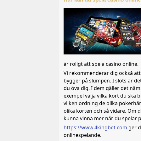
är roligt att spela casino online.
Vi rekommenderar dig också att s
bygger på slumpen. I slots är d
du öva dig. I dem gäller det näml
exempel välja vilka kort du ska be
vilken ordning de olika pokerhän
olika korten och så vidare. Om d
kunna vinna mer när du spelar på 
https://www.4kingbet.com
ger d
onlinespelande.