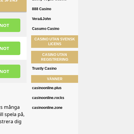
888 Casino
Vera&John
INOT
Casumo Casino
CASINO UTAN SVENSK
LICENS
INOT
CASINO UTAN
REGISTRERING
Trustly Casino
INOT
VÄNNER
casinoonline.plus
casinoonline.rocks
hos många
casinoonline.zone
ll spela på,
strera dig