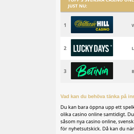
JUST NU:
1
W
2
L
3
B
Vad kan du behöva tänka på in
Du kan bara öppna upp ett spelk
olika casino online samtidigt. Du
såsom nya casino online, svenska
för nyhetsutskick. Då kan du näm