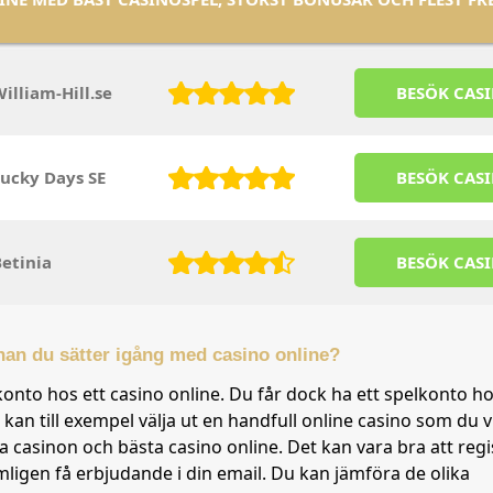
illiam-Hill.se
BESÖK CAS
ucky Days SE
BESÖK CAS
etinia
BESÖK CAS
nan du sätter igång med casino online?
onto hos ett casino online. Du får dock ha ett spelkonto 
 kan till exempel välja ut en handfull online casino som du vi
 casinon och bästa casino online. Det kan vara bra att regi
ligen få erbjudande i din email. Du kan jämföra de olika