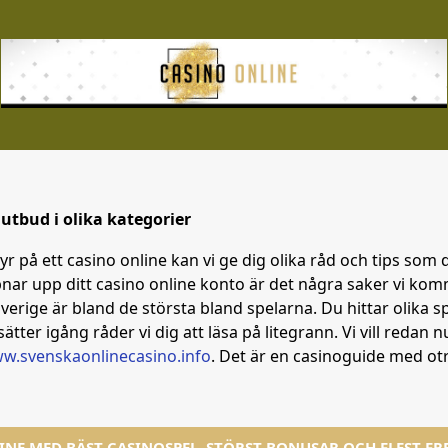
lutbud i olika kategorier
yr på ett casino online kan vi ge dig olika råd och tips som
nar upp ditt casino online konto är det några saker vi kom
erige är bland de största bland spelarna. Du hittar olika s
tter igång råder vi dig att läsa på litegrann. Vi vill redan n
ww.svenskaonlinecasino.info
. Det är en casinoguide med otr
INE MED BÄST CASINOSPEL, STÖRST BONUSAR OCH FLEST FRE