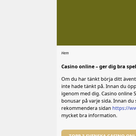
Hem
Casino online – ger dig bra spe
Om du har tänkt börja ditt ävent
inte hade tänkt på. Innan du öpp
igenom med dig. Casino online Sv
bonusar på varje sida. Innan du sä
rekommendera sidan
https://w
mycket bra information.
TOPP 3 SVENSKA CASINO ONL