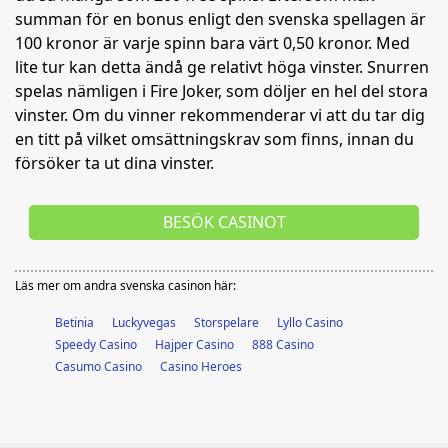
summan för en bonus enligt den svenska spellagen är
100 kronor är varje spinn bara värt 0,50 kronor. Med
lite tur kan detta ändå ge relativt höga vinster. Snurren
spelas nämligen i Fire Joker, som döljer en hel del stora
vinster. Om du vinner rekommenderar vi att du tar dig
en titt på vilket omsättningskrav som finns, innan du
försöker ta ut dina vinster.
BESÖK CASINOT
Läs mer om andra svenska casinon här:
Betinia
Luckyvegas
Storspelare
Lyllo Casino
Speedy Casino
Hajper Casino
888 Casino
Casumo Casino
Casino Heroes